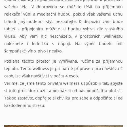
vašeho těla. V doprovodu se můžete těšit na příjemnou
relaxační vůni a meditační hudbu, pokud však vašemu uchu
lahodí jiný hudební styl, nezoufejte. K dispozici vám bude
tablet s připojením, můžete si hudbu vybrat dle vlastního
vkusu. Aby vám nic nescházelo, v prostorách wellnessu
naleznete i ledničku s nápoji. Na výběr budete mít
šampaňské, víno, pivo i nealko.
Podlaha těchto prostor je vyhřívaná, ručíme za příjemnou
teplotu. Tento wellness je primárně připraven pro návštěvu 2
osob, lze však navštívit i v počtu 4 osob.
Věříme, že jsme tento privátní wellness uzpůsobili tak, abyste
si tuto proceduru užili a odcházeli od nás odpočatí a plní sil.
Tak se zastavte, dopřejte si chvilku pro sebe a odpočiňte si od
každodenního stresu.