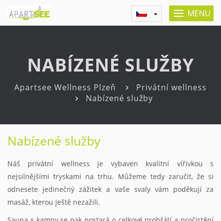
MENU
NABÍZENÉ SLUŽBY
Apartsee Wellness Plzeň
Privátní wellness
Nabízené služby
Nabízené služby
Náš privátní wellness je vybaven kvalitní vířivkou s
nejsilnějšími tryskami na trhu. Můžeme tedy zaručit, že si
odnesete jedinečný zážitek a vaše svaly vám poděkují za
masáž, kterou ještě nezažili.
Sauna s kamny se pak postará o celkové prohřátí a pročistění