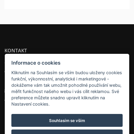
KONTAKT
APARTSEE WELLNESS PLZEŇ
Informace o cookies
Adresa:
Kliknutím na Souhlasím se vším budou uloženy cookies
funkční, výkonnostní, analytické i marketingové -
náměstí Tomáše Garrigue Masaryka 18 , 301 00 Plzeň
dokážeme vám tak umožnit pohodlné používání webu,
Email:
info@apartsee.cz
měřit funkčnost našeho webu i vás cílit reklamou. Své
preference můžete snadno upravit kliknutím na
Telefon:
+420 725353017
Nastavení cookies.
Souhlasím se vším