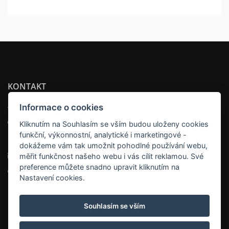
KONTAKT
APARTSEE WELLNESS PLZEŇ
Informace o cookies
Adresa:
Kliknutím na Souhlasím se vším budou uloženy cookies
funkční, výkonnostní, analytické i marketingové -
náměstí Tomáše Garrigue Masaryka 18 , 301 00 Plzeň
dokážeme vám tak umožnit pohodlné používání webu,
Email:
info@apartsee.cz
měřit funkčnost našeho webu i vás cílit reklamou. Své
preference můžete snadno upravit kliknutím na
Telefon:
+420 725353017
Nastavení cookies.
Souhlasím se vším