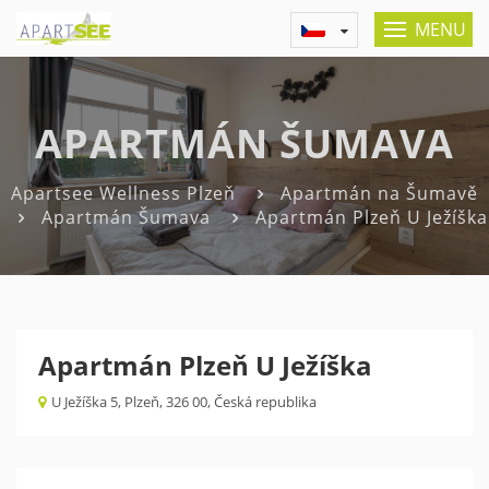
MENU
APARTMÁN ŠUMAVA
Apartsee Wellness Plzeň
Apartmán na Šumavě
Apartmán Šumava
Apartmán Plzeň U Ježíška
Apartmán Plzeň U Ježíška
U Ježíška 5, Plzeň, 326 00, Česká republika