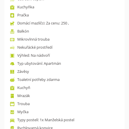
Kuchyňka
Pračka
Domácí mazlíčci: Za cenu: 250 ,
Balkón
Mikrovlnná trouba
Nekuřácké prostředí
Výhled: Na nádvoří
Typ ubytování: Apartmán
Závěsy
Toaletní potřeby zdarma
Kuchyň
Mrazák
Trouba
Myčka
Typy postelí: 1x Manželská postel
Rychlovarná konvice