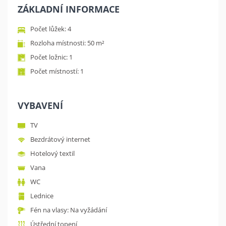
ZÁKLADNÍ INFORMACE
Počet lůžek: 4
Rozloha místnosti: 50 m²
Počet ložnic: 1
Počet místností: 1
VYBAVENÍ
TV
Bezdrátový internet
Hotelový textil
Vana
WC
Lednice
Fén na vlasy: Na vyžádání
Ústřední topení